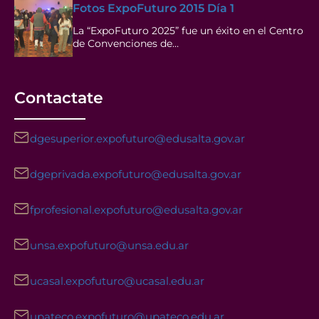
Fotos ExpoFuturo 2015 Día 1
La “ExpoFuturo 2025” fue un éxito en el Centro
de Convenciones de…
Contactate
dgesuperior.expofuturo@edusalta.gov.ar
dgeprivada.expofuturo@edusalta.gov.ar
fprofesional.expofuturo@edusalta.gov.ar
unsa.expofuturo@unsa.edu.ar
ucasal.expofuturo@ucasal.edu.ar
upateco.expofuturo@upateco.edu.ar