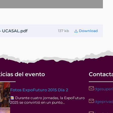
- UCASAL.pdf
137 kb
Download
icias del evento
Contact
dgesuperi
Fotos ExpoFuturo 2015 Día 2
Durante cuatro jornadas, la ExpoFuturo
dgeprivad
2025 se convirtió en un punto…