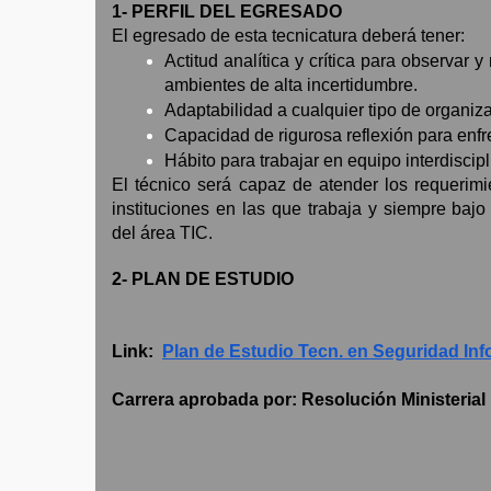
1- PERFIL DEL EGRESADO
El egresado de esta tecnicatura deberá tener:
Actitud analítica y crítica para observar 
ambientes de alta incertidumbre.
Adaptabilidad a cualquier tipo de organiza
Capacidad de rigurosa reflexión para enfr
Hábito para trabajar en equipo interdiscipl
El técnico será capaz de atender los requerim
instituciones en las que trabaja y siempre bajo
del área TIC.
2- PLAN DE ESTUDIO
Link:
Plan de Estudio Tecn. en Seguridad Inf
Carrera aprobada por: Resolución Ministerial