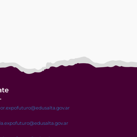
ate
or.expofuturo@edusalta.gov.ar
a.expofuturo@edusalta.gov.ar