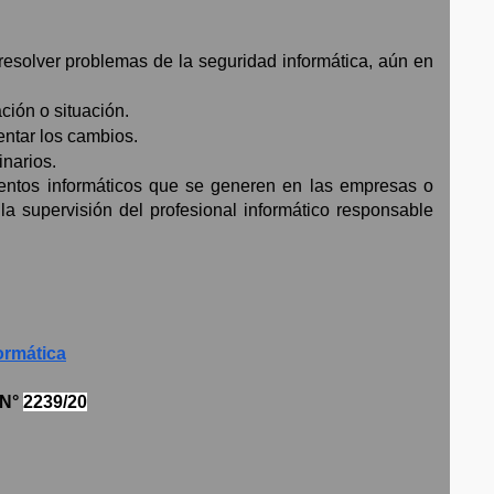
y resolver problemas de la seguridad informática, aún en
ción o situación.
entar los cambios.
inarios.
ientos informáticos que se generen en las empresas o
 la supervisión del profesional informático responsable
ormática
 N°
2239/20