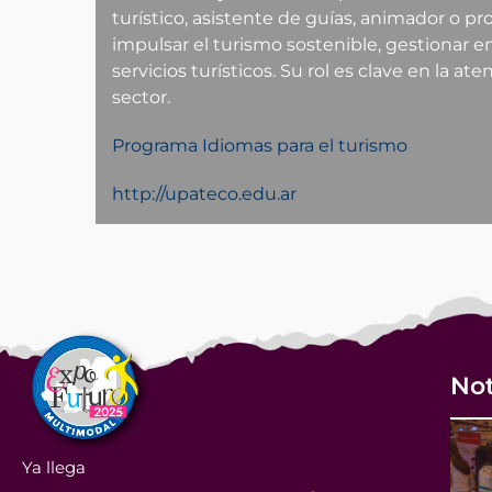
turístico, asistente de guías, animador o p
impulsar el turismo sostenible, gestionar e
servicios turísticos. Su rol es clave en la ate
sector.
Programa Idiomas para el turismo
http://upateco.edu.ar
Not
Ya llega