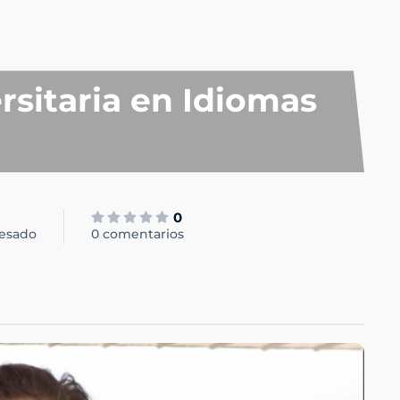
rsitaria en Idiomas
0
resado
0 comentarios