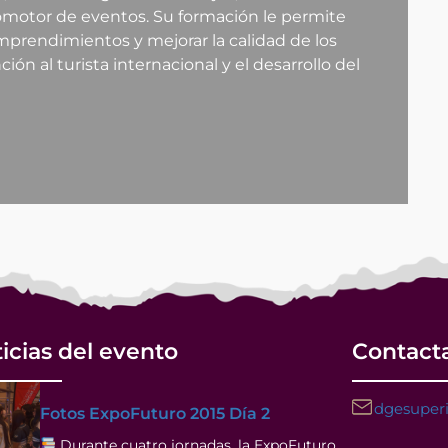
romotor de eventos. Su formación le permite
mprendimientos y mejorar la calidad de los
nción al turista internacional y el desarrollo del
icias del evento
Contact
dgesuperi
Fotos ExpoFuturo 2015 Día 2
Durante cuatro jornadas, la ExpoFuturo