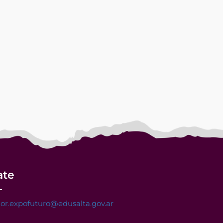
ate
or.expofuturo@edusalta.gov.ar