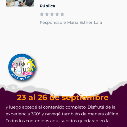
Pública
Responsable Maria Esther Lara
Ya llega
23 al 26 de septiembre
y luego accedé al contenido completo. Disfrutá de la
experiencia 360° y navegá también de manera offline.
Todos los contenidos aquí subidos quedaran en la