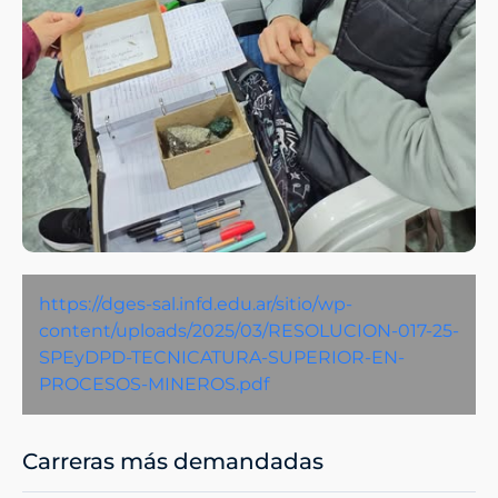
https://dges-sal.infd.edu.ar/sitio/wp-
content/uploads/2025/03/RESOLUCION-017-25-
SPEyDPD-TECNICATURA-SUPERIOR-EN-
PROCESOS-MINEROS.pdf
Carreras más demandadas