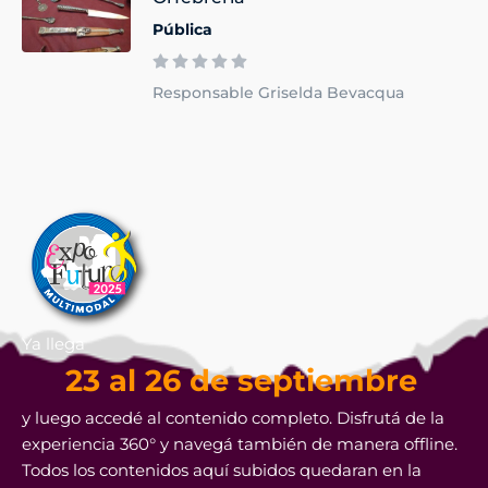
Pública
Responsable Griselda Bevacqua
Ya llega
23 al 26 de septiembre
y luego accedé al contenido completo. Disfrutá de la
experiencia 360° y navegá también de manera offline.
Todos los contenidos aquí subidos quedaran en la