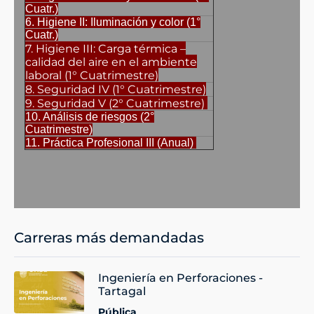
Cuatr.)
6. Higiene II: Iluminación y color (1°
Cuatr.)
7. Higiene III: Carga térmica –
calidad del aire en el ambiente
laboral (1° Cuatrimestre)
8. Seguridad IV (1° Cuatrimestre)
9. Seguridad V (2° Cuatrimestre)
10. Análisis de riesgos (2°
Cuatrimestre)
11. Práctica Profesional III (Anual)
Carreras más demandadas
Ingeniería en Perforaciones -
Tartagal
Pública