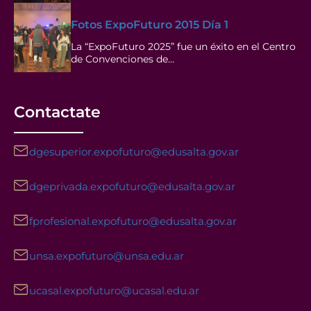
Fotos ExpoFuturo 2015 Día 1
La “ExpoFuturo 2025” fue un éxito en el Centro
de Convenciones de…
Contactate
dgesuperior.expofuturo@edusalta.gov.ar
dgeprivada.expofuturo@edusalta.gov.ar
fprofesional.expofuturo@edusalta.gov.ar
unsa.expofuturo@unsa.edu.ar
ucasal.expofuturo@ucasal.edu.ar