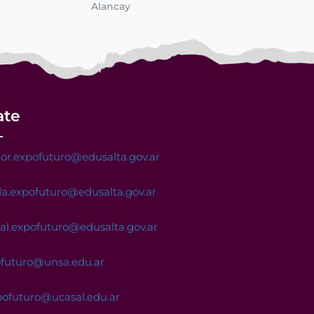
Alancay
ate
or.expofuturo@edusalta.gov.ar
a.expofuturo@edusalta.gov.ar
nal.expofuturo@edusalta.gov.ar
ofuturo@unsa.edu.ar
pofuturo@ucasal.edu.ar