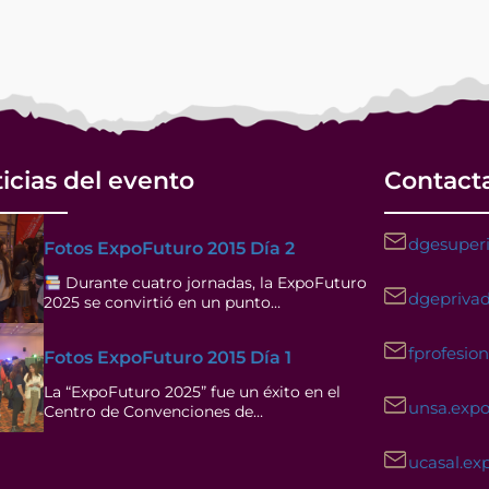
icias del evento
Contact
dgesuperi
Fotos ExpoFuturo 2015 Día 2
Durante cuatro jornadas, la ExpoFuturo
dgeprivad
2025 se convirtió en un punto…
fprofesio
Fotos ExpoFuturo 2015 Día 1
La “ExpoFuturo 2025” fue un éxito en el
unsa.exp
Centro de Convenciones de…
ucasal.ex