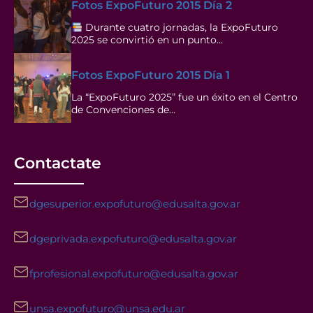
Fotos ExpoFuturo 2015 Día 2
Durante cuatro jornadas, la ExpoFuturo
2025 se convirtió en un punto…
Fotos ExpoFuturo 2015 Día 1
La “ExpoFuturo 2025” fue un éxito en el Centro
de Convenciones de…
Contactate
dgesuperior.expofuturo@edusalta.gov.ar
dgeprivada.expofuturo@edusalta.gov.ar
fprofesional.expofuturo@edusalta.gov.ar
unsa.expofuturo@unsa.edu.ar