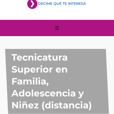
DECIME QUÉ TE INTERESA
Tecnicatura
Superior en
Familia,
Adolescencia y
Niñez (distancia)