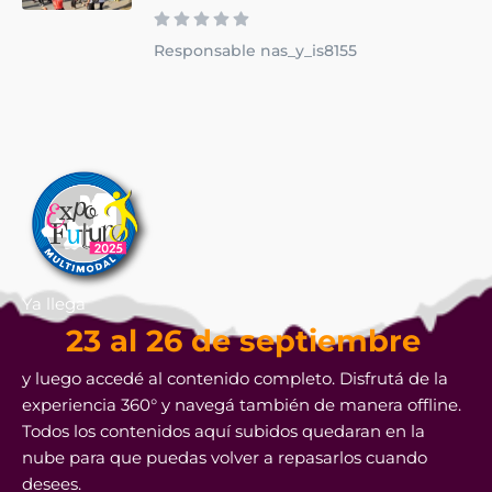
Responsable nas_y_is8155
Ya llega
23 al 26 de septiembre
y luego accedé al contenido completo. Disfrutá de la
experiencia 360° y navegá también de manera offline.
Todos los contenidos aquí subidos quedaran en la
nube para que puedas volver a repasarlos cuando
desees.