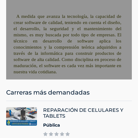
A medida que avanza la tecnología, la capacidad de
crear software de calidad, teniendo en cuenta el diseño,
el desarrollo, la seguridad y el mantenimiento del
mismo, es muy buscada por todo tipo de empresas. El
técnico en desarrollo de software aplica los
conocimientos y la comprensión teórica adquiridos a
través de la informática para construir productos de
software de alta calidad. Como disciplina en proceso de
maduración, el software es cada vez más importante en
nuestra vida cotidiana.
Carreras más demandadas
REPARACIÓN DE CELULARES Y
TABLETS
Pública