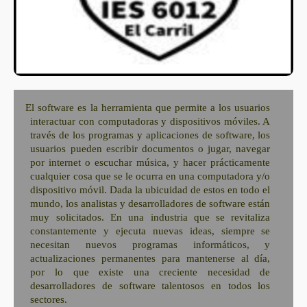
El software es la herramienta que permite a los usuarios
interactuar con computadoras y dispositivos móviles. A
través de los programas y aplicaciones de software, los
usuarios pueden escribir documentos o jugar, navegar
por internet o escuchar música, y hacer prácticamente
cualquier cosa que se le ocurra en una computadora y/o
dispositivo móvil. Dada la ubicuidad de estos en todo el
mundo, los analistas y desarrolladores de software están
muy solicitados. En una industria que se revitaliza
constantemente y ejecuta nuevas ideas, siempre se
necesitan nuevos programas informáticos, y
actualizaciones permanentes para mantenerse al día,
por lo que existe una creciente necesidad de
desarrolladores de software talentosos en todos los
sectores.