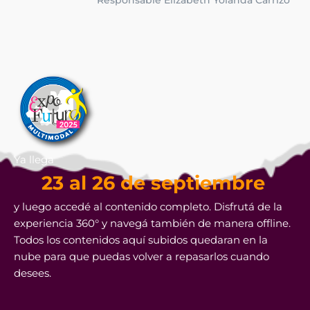
Responsable Elizabeth Yolanda Carrizo
Ya llega
23 al 26 de septiembre
y luego accedé al contenido completo. Disfrutá de la
experiencia 360° y navegá también de manera offline.
Todos los contenidos aquí subidos quedaran en la
nube para que puedas volver a repasarlos cuando
desees.