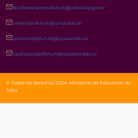
fprofesional.expofuturo@edusalta.gov.ar
unsa.expofuturo@unsa.edu.ar
ucasal.expofuturo@ucasal.edu.ar
upateco.expofuturo@upateco.edu.ar
Facebook
Instagram
YouTube
© Todos los derechos 2024. Ministerio de Educación de
Salta.