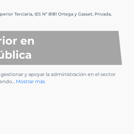
erior Terciaria,
IES Nº 8181 Ortega y Gasset,
Privada,
ior en
ública
gestionar y apoyar la administración en el sector
tiendo
...
Mostrar más