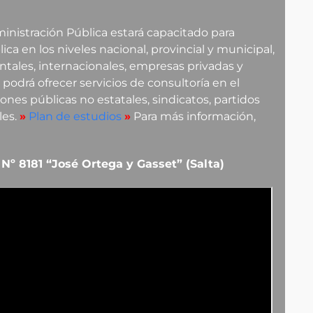
inistración Pública estará capacitado para
ca en los niveles nacional, provincial y municipal,
ales, internacionales, empresas privadas y
podrá ofrecer servicios de consultoría en el
nes públicas no estatales, sindicatos, partidos
les.
»
Plan de estudios
»
Para más información,
Nº 8181 “José Ortega y Gasset” (Salta)