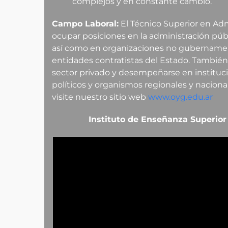
complejos y en constante cambio.
Campo Laboral:
El Técnico Superior en Adm
ocupar posiciones en la administración públi
así como en organizaciones no gubernament
entidades contratistas del Estado. También 
sector privado y desempeñarse en institucio
políticos y organismos regionales y naciona
visite nuestro sitio web
www.oyg.edu.ar
Instituto de Enseñanza Superior 