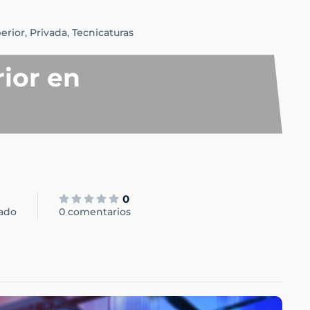
erior,
Privada,
Tecnicaturas
ior en
0
sado
0 comentarios