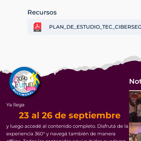
Recursos
PLAN_DE_ESTUDIO_TEC_CIBERSEG
Not
Ya llega
23 al 26 de septiembre
y luego accedé al contenido completo. Disfrutá de la
experiencia 360° y navegá también de manera