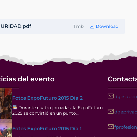
URIDAD.pdf
1 mb
Download
icias del evento
Contact
dgesuperi
Fotos ExpoFuturo 2015 Día 2
Durante cuatro jornadas, la ExpoFuturo
dgeprivad
2025 se convirtió en un punto…
fprofesio
Fotos ExpoFuturo 2015 Día 1