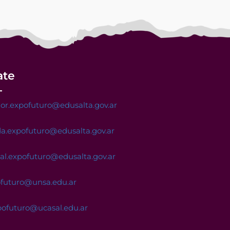
ate
or.expofuturo@edusalta.gov.ar
a.expofuturo@edusalta.gov.ar
nal.expofuturo@edusalta.gov.ar
ofuturo@unsa.edu.ar
pofuturo@ucasal.edu.ar