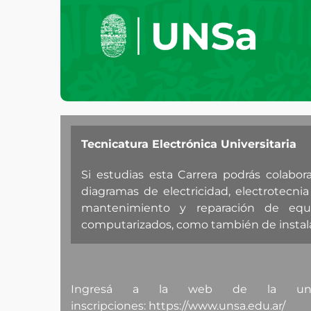
Tecnicatura Electrónica Universitaria
Si estudias esta Carrera podrás colabor
diagramas de electricidad, electrotecnia
mantenimiento y reparación de equ
computarizados, como también de instalac
Ingresá a la web de la unsa
inscripciones:
https://www.unsa.edu.ar/