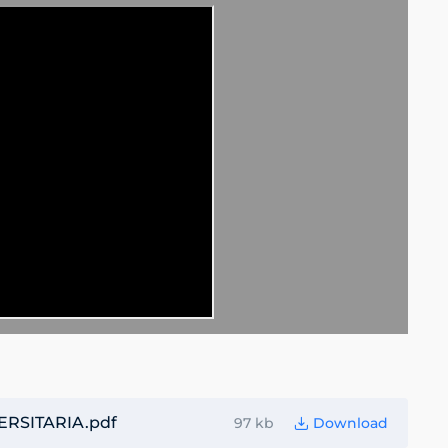
RSITARIA.pdf
97 kb
Download