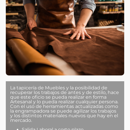
La tapicería de Muebles y la posibilidad de
recuperar los trabajos de antes y de estilo, hace
que este oficio se pueda realizar en forma
Artesanal y lo pueda realizar cualquier persona.
Con el uso de herramientas actualizadas como
la engrampadora se puede agilizar los trabajos
y los distintos materiales nuevos que hay en el
mercado.
Salida Laboral a corto plazo.