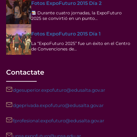
Fotos ExpoFuturo 2015 Día 2
Durante cuatro jornadas, la ExpoFuturo
2025 se convirtió en un punto…
Fotos ExpoFuturo 2015 Día 1
La “ExpoFuturo 2025” fue un éxito en el Centro
de Convenciones de…
Contactate
dgesuperior.expofuturo@edusalta.gov.ar
dgeprivada.expofuturo@edusalta.gov.ar
fprofesional.expofuturo@edusalta.gov.ar
unsa.expofuturo@unsa.edu.ar