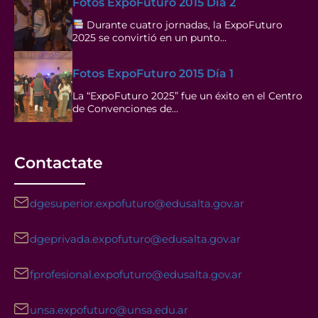
Fotos ExpoFuturo 2015 Día 2
Durante cuatro jornadas, la ExpoFuturo
2025 se convirtió en un punto…
Fotos ExpoFuturo 2015 Día 1
La “ExpoFuturo 2025” fue un éxito en el Centro
de Convenciones de…
Contactate
dgesuperior.expofuturo@edusalta.gov.ar
dgeprivada.expofuturo@edusalta.gov.ar
fprofesional.expofuturo@edusalta.gov.ar
unsa.expofuturo@unsa.edu.ar