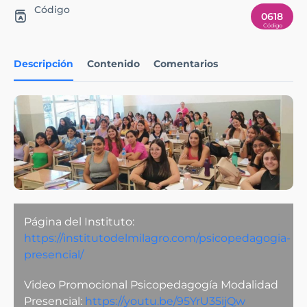
Código
0618
Descripción
Contenido
Comentarios
Página del Instituto:
https://institutodelmilagro.com/psicopedagogia-
presencial/
Video Promocional Psicopedagogía Modalidad
Presencial:
https://youtu.be/95YrU35ijQw