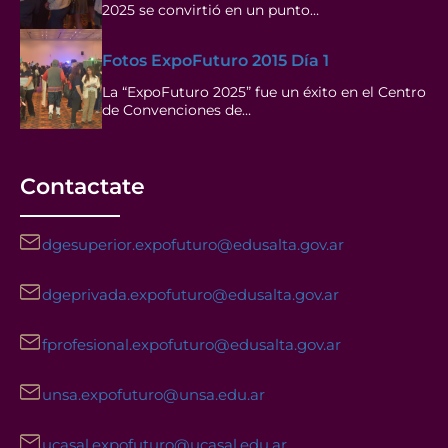
2025 se convirtió en un punto…
Fotos ExpoFuturo 2015 Día 1
La “ExpoFuturo 2025” fue un éxito en el Centro
de Convenciones de…
Contactate
dgesuperior.expofuturo@edusalta.gov.ar
dgeprivada.expofuturo@edusalta.gov.ar
fprofesional.expofuturo@edusalta.gov.ar
unsa.expofuturo@unsa.edu.ar
ucasal.expofuturo@ucasal.edu.ar