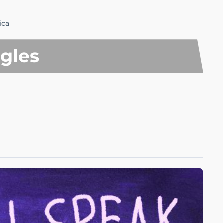
ica
gles
s