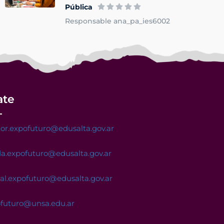
Pública
Responsable ana_pa_ies6002
ate
or.expofuturo@edusalta.gov.ar
a.expofuturo@edusalta.gov.ar
nal.expofuturo@edusalta.gov.ar
ofuturo@unsa.edu.ar