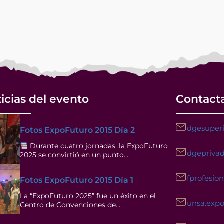
icias del evento
Contact
dgesuperi
Fotos ExpoFuturo 2015 Día 2
Durante cuatro jornadas, la ExpoFuturo
dgeprivad
2025 se convirtió en un punto…
fprofesio
Fotos ExpoFuturo 2015 Día 1
La “ExpoFuturo 2025” fue un éxito en el
unsa.exp
Centro de Convenciones de…