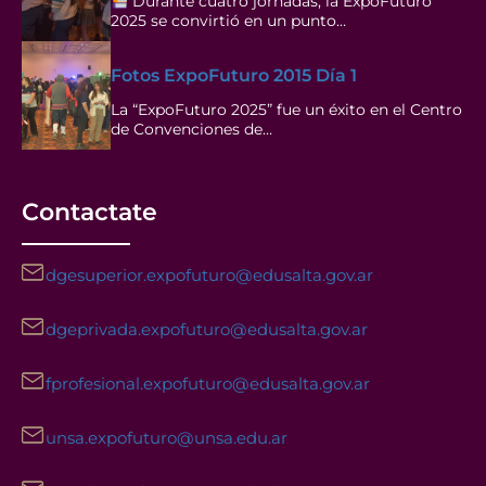
Durante cuatro jornadas, la ExpoFuturo
2025 se convirtió en un punto…
Fotos ExpoFuturo 2015 Día 1
La “ExpoFuturo 2025” fue un éxito en el Centro
de Convenciones de…
Contactate
dgesuperior.expofuturo@edusalta.gov.ar
dgeprivada.expofuturo@edusalta.gov.ar
fprofesional.expofuturo@edusalta.gov.ar
unsa.expofuturo@unsa.edu.ar