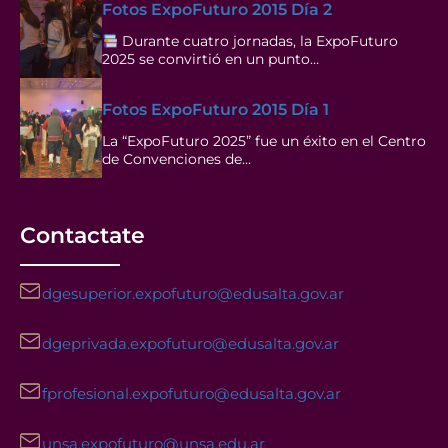
Fotos ExpoFuturo 2015 Día 2
Durante cuatro jornadas, la ExpoFuturo
2025 se convirtió en un punto…
Fotos ExpoFuturo 2015 Día 1
La “ExpoFuturo 2025” fue un éxito en el Centro
de Convenciones de…
Contactate
dgesuperior.expofuturo@edusalta.gov.ar
dgeprivada.expofuturo@edusalta.gov.ar
fprofesional.expofuturo@edusalta.gov.ar
unsa.expofuturo@unsa.edu.ar