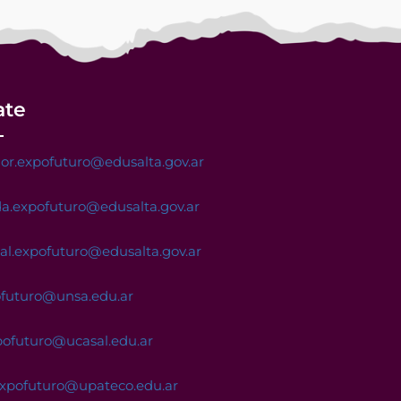
ate
or.expofuturo@edusalta.gov.ar
a.expofuturo@edusalta.gov.ar
nal.expofuturo@edusalta.gov.ar
ofuturo@unsa.edu.ar
pofuturo@ucasal.edu.ar
expofuturo@upateco.edu.ar