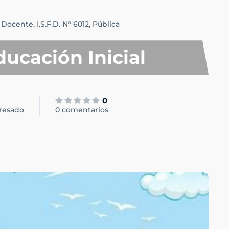
 Docente,
I.S.F.D. N° 6012,
Pública
ucación Inicial
0
eresado
0 comentarios