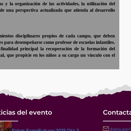
s y la organización de las actividades, la utilización del
sde una perspectiva actualizada que atienda al desarrollo
imientos disciplinares propios de cada campo, que deben
es para desempeñarse como profesor de escuelas infantiles.
finalidad principal la recuperación de la formación del
, que propicie en los niños a su cargo un vínculo con el
icias del evento
Contact
dgesuperi
Fotos ExpoFuturo 2015 Día 2