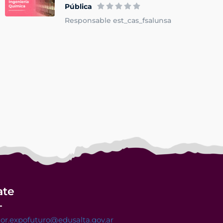
Pública
Responsable est_cas_fsalunsa
ate
or.expofuturo@edusalta.gov.ar