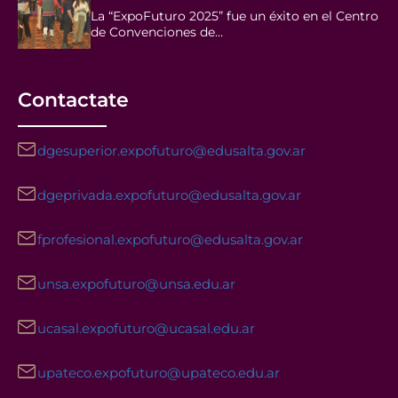
La “ExpoFuturo 2025” fue un éxito en el Centro
de Convenciones de…
Contactate
dgesuperior.expofuturo@edusalta.gov.ar
dgeprivada.expofuturo@edusalta.gov.ar
fprofesional.expofuturo@edusalta.gov.ar
unsa.expofuturo@unsa.edu.ar
ucasal.expofuturo@ucasal.edu.ar
upateco.expofuturo@upateco.edu.ar
Facebook
Instagram
YouTube