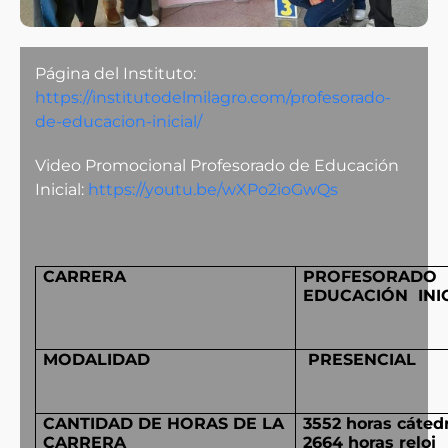
Página del Instituto:
https://institutodelmilagro.com/profesorado-
de-educacion-inicial/
Video Promocional Profesorado de Educación
Inicial:
https://youtu.be/wXPo2ioGwQs
CARRERA
PROFESORADO 
EDUCACIÓN INI
MODALIDAD
PRESENCIAL
CANTIDAD DE HORAS DE LA
3552 horas cáted
CARRERA
2664 horas reloj