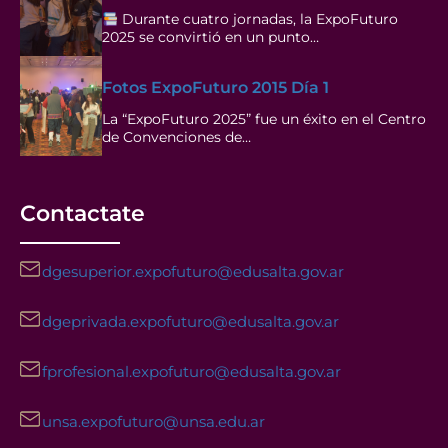
Durante cuatro jornadas, la ExpoFuturo
2025 se convirtió en un punto…
Fotos ExpoFuturo 2015 Día 1
La “ExpoFuturo 2025” fue un éxito en el Centro
de Convenciones de…
Contactate
dgesuperior.expofuturo@edusalta.gov.ar
dgeprivada.expofuturo@edusalta.gov.ar
fprofesional.expofuturo@edusalta.gov.ar
unsa.expofuturo@unsa.edu.ar