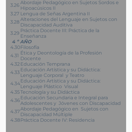
Abordaje Pedagógico en Sujetos Sordos e
3.26
Hipoacúsicos II
3.27
Lengua de Señas Argentina II
Alteraciones del Lenguaje en Sujetos con
3.28
Discapacidad Auditiva
Práctica Docente III: Práctica de la
3.29
Enseñanza
4 º AÑO
4.30
Filosofía
Ética y Deontología de la Profesión
4.31
Docente
4.32
Educación Temprana
Educación Artística y su Didáctica:
4.33
Lenguaje Corporal y Teatro
Educación Artística y su Didáctica:
4.34
Lenguaje Plástico Visual
4.35
Tecnología y su Didáctica
Educación Secundaria e Integral para
4.36
Adolescentes y Jóvenes con Discapacidad
Abordaje Pedagógico en Sujetos con
4.37
Discapacidad Múltiple
4.38
Práctica Docente IV: Residencia