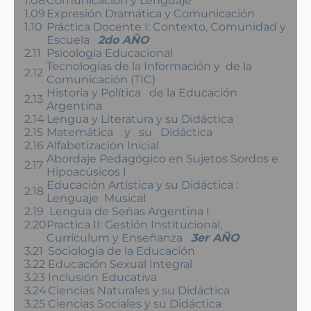
1.08
Comunicación y Lenguaje
1.09
Expresión Dramática y Comunicación
1.10
Práctica Docente I: Contexto, Comunidad y
Escuela
2do AÑO
2.11
Psicología Educacional
Tecnologías de la Información y de la
2.12
Comunicación (TIC)
Historia y Política de la Educación
2.13
Argentina
2.14
Lengua y Literatura y su Didáctica
2.15
Matemática y su Didáctica
2.16
Alfabetización Inicial
Abordaje Pedagógico en Sujetos Sordos e
2.17
Hipoacúsicos I
Educación Artística y su Didáctica :
2.18
Lenguaje Musical
2.19
Lengua de Señas Argentina I
2.20
Practica II: Gestión Institucional,
Currículum y Enseñanza
3er AÑO
3.21
Sociología de la Educación
3.22
Educación Sexual Integral
3.23
Inclusión Educativa
3.24
Ciencias Naturales y su Didáctica
3.25
Ciencias Sociales y su Didáctica