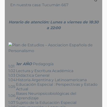
En nuestra casa: Tucumán 667
Horario de atención: Lunes a viernes de 18:30
a 22:00
1er AÑO
Pedagogía
1.01
1.02
Lectura y Escritura Académica
1.03
Didáctica General
1.04
Historia Argentina y Latinoamericana
Educación Especial : Perspectivas y Estado
1.05
Actual
Bases Neuropsicobiológicas del
1.06
Aprendizaje
1.07
Sujeto de la Educación Especial