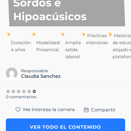
Sordos e
Hipoacúsicos
Prácticas
Materia
Duración:
Modalidad:
Amplia
intensivas
de estud
4 años
Presencial
salida
alojado 
laboral
platafo
Responsable
Claudia Sanchez
0
0 comentarios
Me interesa la carrera
Compartir
VER TODO EL CONTENIDO