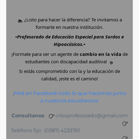
¿Listo para hacer la diferencia? Te invitamos a
formarte en nuestra institución.
•Profesorado de Educación Especial para Sordos e
Hipoacúsicos.•
¡Formate para ser un agente de
cambio en la vida
de
estudiantes con discapacidad auditiva!
Si estás comprometido con la y la educación de
calidad, ¡este es el camino!
¡
Mirá en Facebook todo lo que hacemos junto
a nuestros estudiantes!
Consultanos
:
criosprofesorado@gmail.com
Teléfono fijo: (0387) 4233761