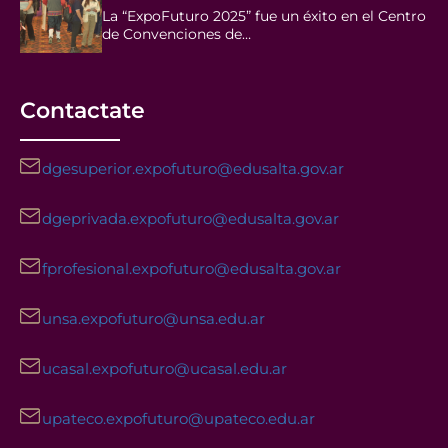
La “ExpoFuturo 2025” fue un éxito en el Centro
de Convenciones de…
Contactate
dgesuperior.expofuturo@edusalta.gov.ar
dgeprivada.expofuturo@edusalta.gov.ar
fprofesional.expofuturo@edusalta.gov.ar
unsa.expofuturo@unsa.edu.ar
ucasal.expofuturo@ucasal.edu.ar
upateco.expofuturo@upateco.edu.ar
Facebook
Instagram
YouTube