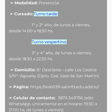
➢
Modalidad:
Presencial
➢
Cursado:
Turno tarde
:
1° y 2° año, de lunes a viernes,
desde 14:00 a 18:30 hs.
Turno vespertino:
3° y 4° año, de lunes a viernes,
desde 18:30 a 22:30 hs.
➢
Domicilio:
B° Destilería – calle Los Cedros
S/N°- Aguaray (Dpto. Gral. José de San Martín).
➢
Página:
https://ies6039-sal.infd.edu.ar/sitio/
➢
Celular de contacto:
3873-549756 (sólo
WhatsApp, únicamente en el horario: 19:30 a
21:00 hs, de lunes a viernes)