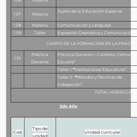
1.06
Materia
Sujeto de la Educación Especial
1.07
Materia
1.08
Materia
Comunicación y Lenguaje
1.09
Taller
Expresión Dramática y Comunicación
CAMPO DE LA FORMACIÓN EN LA PRÁCTI
Práctica
Práctica Docente I: Contexto, Comunid
1.10
Docente
Escuela*
Taller I:
“
Instituciones Educativas”.
Taller II:
“
Métodos y Técnicas de
Indagación”
TOTAL HORAS CÁT
2do Año
Tipo de
Cod.
Unidad curricular
unidad