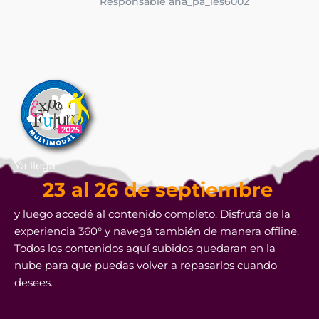
Responsable ana_pa_ies6002
Ya llega
23 al 26 de septiembre
y luego accedé al contenido completo. Disfrutá de la
experiencia 360° y navegá también de manera offline.
Todos los contenidos aquí subidos quedaran en la
nube para que puedas volver a repasarlos cuando
desees.