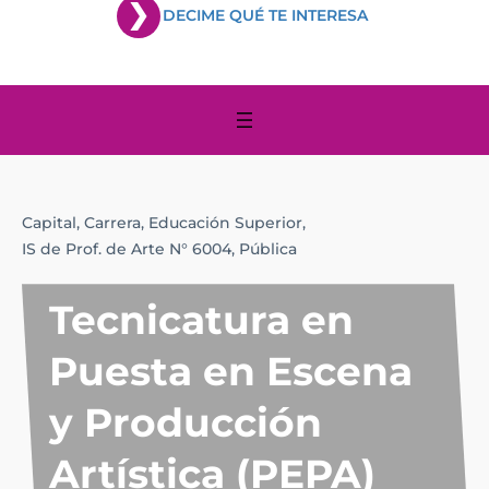
DECIME QUÉ TE INTERESA
Capital,
Carrera,
Educación Superior,
IS de Prof. de Arte N° 6004,
Pública
Tecnicatura en
Puesta en Escena
y Producción
Artística (PEPA)