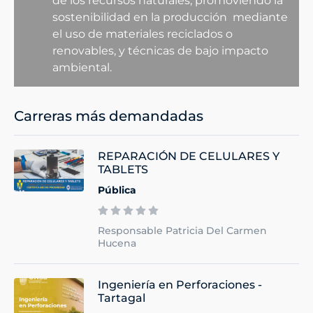
de los recursos naturales, promoviendo la
sostenibilidad en la producción mediante
el uso de materiales reciclados o
renovables, y técnicas de bajo impacto
ambiental.
Carreras más demandadas
REPARACIÓN DE CELULARES Y
TABLETS
Pública
Responsable Patricia Del Carmen
Hucena
Ingeniería en Perforaciones -
Tartagal