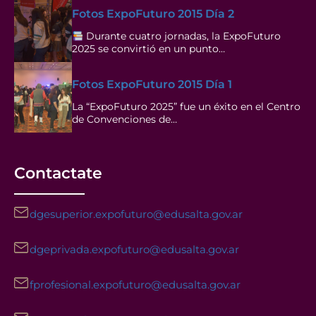
Fotos ExpoFuturo 2015 Día 2
Durante cuatro jornadas, la ExpoFuturo
2025 se convirtió en un punto…
Fotos ExpoFuturo 2015 Día 1
La “ExpoFuturo 2025” fue un éxito en el Centro
de Convenciones de…
Contactate
dgesuperior.expofuturo@edusalta.gov.ar
dgeprivada.expofuturo@edusalta.gov.ar
fprofesional.expofuturo@edusalta.gov.ar