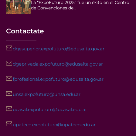
La “ExpoFuturo 2025” fue un éxito en el Centro
de Convenciones de…
Contactate
dgesuperior.expofuturo@edusalta.gov.ar
dgeprivada.expofuturo@edusalta.gov.ar
fprofesional.expofuturo@edusalta.gov.ar
unsa.expofuturo@unsa.edu.ar
ucasal.expofuturo@ucasal.edu.ar
upateco.expofuturo@upateco.edu.ar
Facebook
Instagram
YouTube