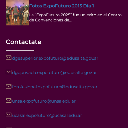
Fotos ExpoFuturo 2015 Día 1
La “ExpoFuturo 2025” fue un éxito en el Centro
de Convenciones de…
Contactate
dgesuperior.expofuturo@edusalta.gov.ar
dgeprivada.expofuturo@edusalta.gov.ar
fprofesional.expofuturo@edusalta.gov.ar
unsa.expofuturo@unsa.edu.ar
ucasal.expofuturo@ucasal.edu.ar