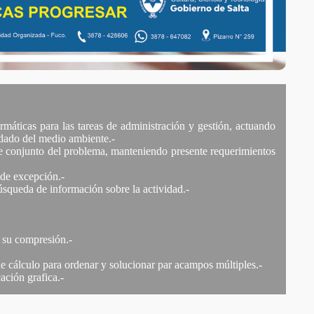
rmáticas para las tareas de administración y gestión, actuando
idado del medio ambiente.-
 de conjunto del problema, manteniendo presente requerimientos
 de excepción.-
 búsqueda de información sobre la actividad.-
r su compresión.-
 de cálculo para ordenar y solucionar par acampos múltiples.-
ación grafica.-