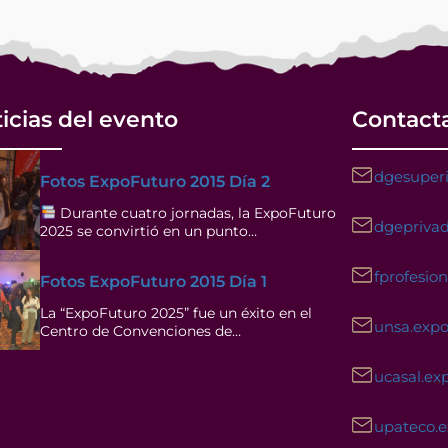
icias del evento
Contact
dgesuperi
Fotos ExpoFuturo 2015 Día 2
Durante cuatro jornadas, la ExpoFuturo
dgeprivad
2025 se convirtió en un punto…
fprofesio
Fotos ExpoFuturo 2015 Día 1
La “ExpoFuturo 2025” fue un éxito en el
unsa.exp
Centro de Convenciones de…
ucasal.ex
upateco.
Facebook
Instagram
YouTube