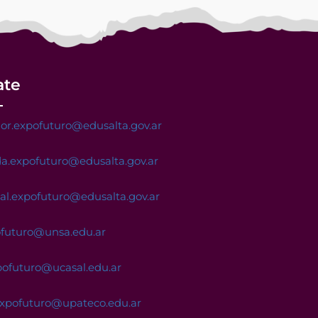
ate
or.expofuturo@edusalta.gov.ar
a.expofuturo@edusalta.gov.ar
nal.expofuturo@edusalta.gov.ar
ofuturo@unsa.edu.ar
pofuturo@ucasal.edu.ar
expofuturo@upateco.edu.ar