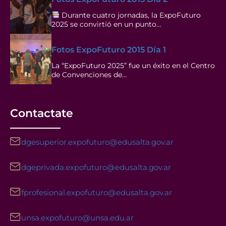
Durante cuatro jornadas, la ExpoFuturo
2025 se convirtió en un punto…
Fotos ExpoFuturo 2015 Día 1
La “ExpoFuturo 2025” fue un éxito en el Centro
de Convenciones de…
Contactate
dgesuperior.expofuturo@edusalta.gov.ar
dgeprivada.expofuturo@edusalta.gov.ar
fprofesional.expofuturo@edusalta.gov.ar
unsa.expofuturo@unsa.edu.ar