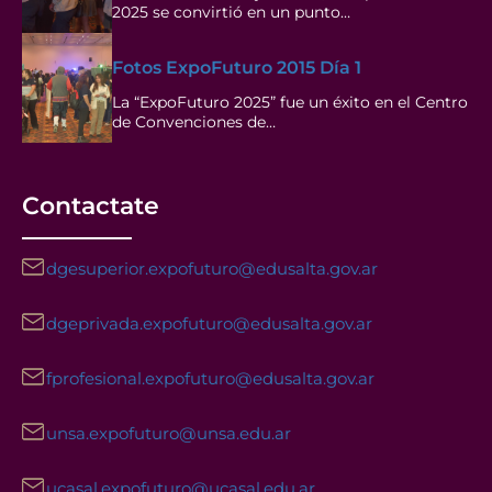
2025 se convirtió en un punto…
Fotos ExpoFuturo 2015 Día 1
La “ExpoFuturo 2025” fue un éxito en el Centro
de Convenciones de…
Contactate
dgesuperior.expofuturo@edusalta.gov.ar
dgeprivada.expofuturo@edusalta.gov.ar
fprofesional.expofuturo@edusalta.gov.ar
unsa.expofuturo@unsa.edu.ar
ucasal.expofuturo@ucasal.edu.ar