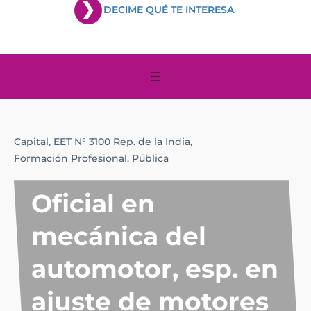
DECIME QUÉ TE INTERESA
Capital,
EET N° 3100 Rep. de la India,
Formación Profesional,
Pública
Oficial en
mecánica del
automotor, esp. en
ajuste de motores