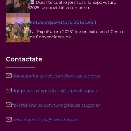
Durante cuatro jornadas, la ExpoFuturo
2025 se convirtió en un punto…
Fotos ExpoFuturo 2015 Día 1
La “ExpoFuturo 2025” fue un éxito en el Centro
de Convenciones de…
Contactate
dgesuperior.expofuturo@edusalta.gov.ar
dgeprivada.expofuturo@edusalta.gov.ar
fprofesional.expofuturo@edusalta.gov.ar
unsa.expofuturo@unsa.edu.ar