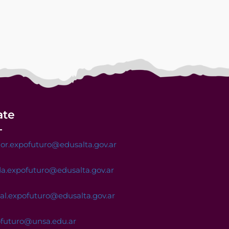
ate
or.expofuturo@edusalta.gov.ar
a.expofuturo@edusalta.gov.ar
nal.expofuturo@edusalta.gov.ar
ofuturo@unsa.edu.ar