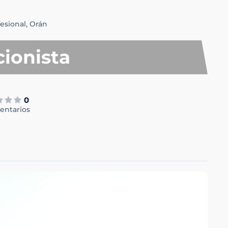
esional,
Orán
ionista
0
entarios