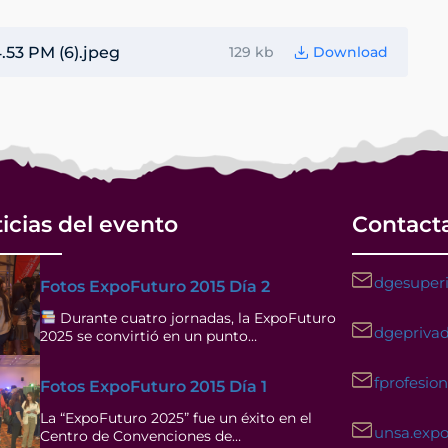
53 PM (6).jpeg
129 kb
Download
icias del evento
Contact
dgesuperi
Fotos ExpoFuturo 2015 Día 2
Durante cuatro jornadas, la ExpoFuturo
dgeprivad
2025 se convirtió en un punto…
fprofesio
Fotos ExpoFuturo 2015 Día 1
La “ExpoFuturo 2025” fue un éxito en el
unsa.exp
Centro de Convenciones de…