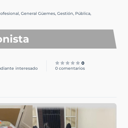
ofesional,
General Güemes,
Gestión,
Pública,
onista
0
udiante
interesado
0 comentarios