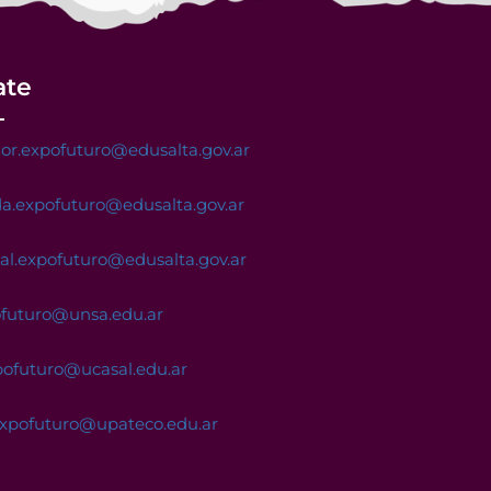
ate
or.expofuturo@edusalta.gov.ar
a.expofuturo@edusalta.gov.ar
nal.expofuturo@edusalta.gov.ar
ofuturo@unsa.edu.ar
pofuturo@ucasal.edu.ar
expofuturo@upateco.edu.ar