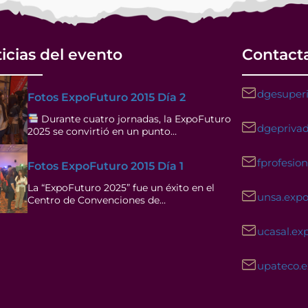
icias del evento
Contact
dgesuperi
Fotos ExpoFuturo 2015 Día 2
Durante cuatro jornadas, la ExpoFuturo
dgeprivad
2025 se convirtió en un punto…
fprofesio
Fotos ExpoFuturo 2015 Día 1
La “ExpoFuturo 2025” fue un éxito en el
unsa.exp
Centro de Convenciones de…
ucasal.ex
upateco.
Facebook
Instagram
YouTube