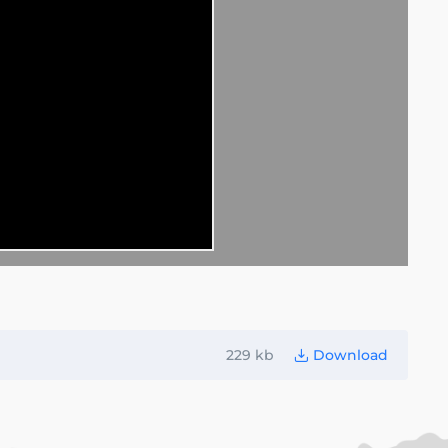
229 kb
Download