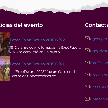
icias del evento
Contact
dgesuperi
Fotos ExpoFuturo 2015 Día 2
Durante cuatro jornadas, la ExpoFuturo
dgeprivad
2025 se convirtió en un punto…
fprofesio
Fotos ExpoFuturo 2015 Día 1
La “ExpoFuturo 2025” fue un éxito en el
unsa.exp
Centro de Convenciones de…
ucasal.ex
upateco.
Facebook
Instagram
YouTube