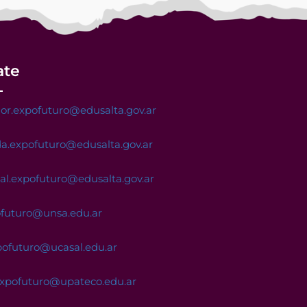
ate
or.expofuturo@edusalta.gov.ar
a.expofuturo@edusalta.gov.ar
nal.expofuturo@edusalta.gov.ar
ofuturo@unsa.edu.ar
pofuturo@ucasal.edu.ar
expofuturo@upateco.edu.ar