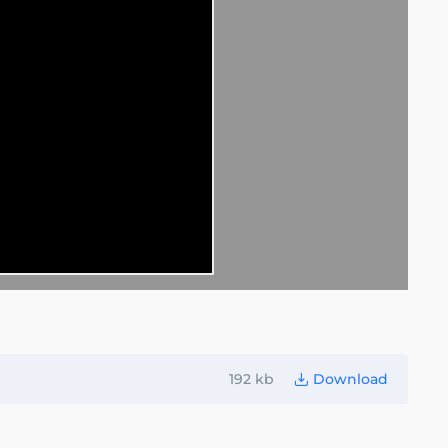
192 kb
Download