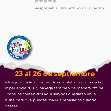
Responsable Elizabeth Yolanda Carrizo
Ya llega
23 al 26 de septiembre
y luego accedé al contenido completo. Disfrutá de la
experiencia 360° y navegá también de manera offline.
Todos los contenidos aquí subidos quedaran en la
nube para que puedas volver a repasarlos cuando
desees.