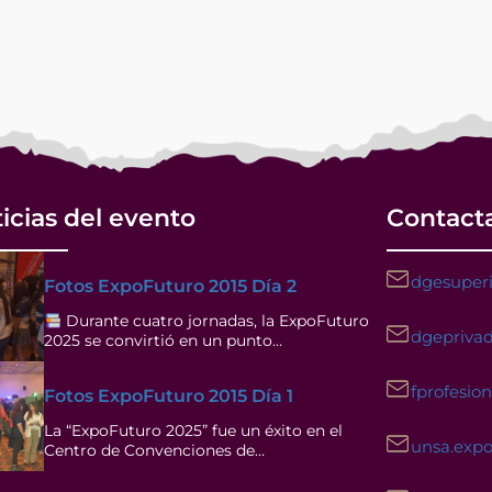
icias del evento
Contact
dgesuperi
Fotos ExpoFuturo 2015 Día 2
Durante cuatro jornadas, la ExpoFuturo
dgeprivad
2025 se convirtió en un punto…
fprofesio
Fotos ExpoFuturo 2015 Día 1
La “ExpoFuturo 2025” fue un éxito en el
unsa.exp
Centro de Convenciones de…