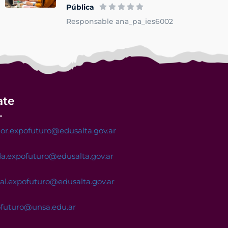
Pública
Responsable ana_pa_ies6002
ate
or.expofuturo@edusalta.gov.ar
a.expofuturo@edusalta.gov.ar
nal.expofuturo@edusalta.gov.ar
ofuturo@unsa.edu.ar