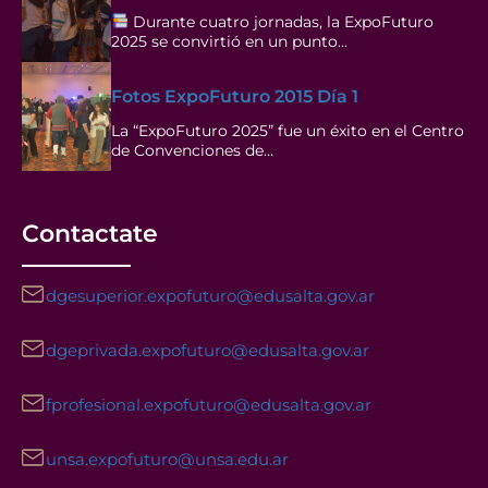
Durante cuatro jornadas, la ExpoFuturo
2025 se convirtió en un punto…
Fotos ExpoFuturo 2015 Día 1
La “ExpoFuturo 2025” fue un éxito en el Centro
de Convenciones de…
Contactate
dgesuperior.expofuturo@edusalta.gov.ar
dgeprivada.expofuturo@edusalta.gov.ar
fprofesional.expofuturo@edusalta.gov.ar
unsa.expofuturo@unsa.edu.ar