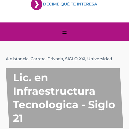
DECIME QUÉ TE INTERESA
A distancia,
Carrera,
Privada,
SIGLO XXI,
Universidad
Lic. en
Infraestructura
Tecnologica - Siglo
21