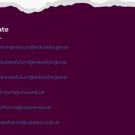
ate
or.expofuturo@edusalta.gov.ar
a.expofuturo@edusalta.gov.ar
nal.expofuturo@edusalta.gov.ar
ofuturo@unsa.edu.ar
pofuturo@ucasal.edu.ar
expofuturo@upateco.edu.ar