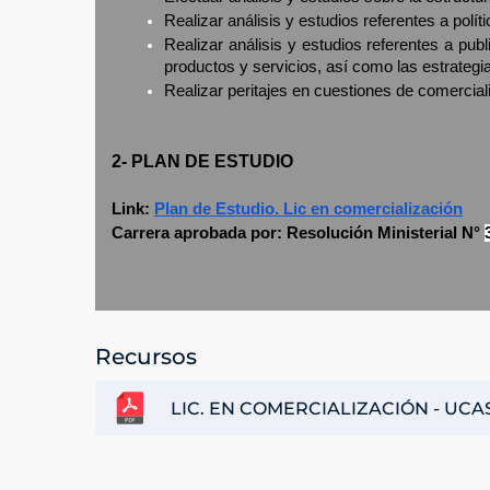
Realizar análisis y estudios referentes a polít
Realizar análisis y estudios referentes a pub
productos y servicios, así como las estrategi
Realizar peritajes en cuestiones de comerciali
2- PLAN DE ESTUDIO
Link:
Plan de Estudio. Lic en comercialización
Carrera aprobada por: Resolución Ministerial N°
Recursos
LIC. EN COMERCIALIZACIÓN - UCAS