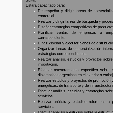
digital.
Estará capacitado para:
Desempeñar y dirigir tareas de comercializ
comercial.
Realizar y dirigir tareas de búsqueda y proc
Diseñar estrategias competitivas de producto
Planificar ventas de empresas o empre
correspondiente.
Dirigir, diseñar y ejecutar planes de distribuc
Organizar tareas de comercialización intern
estrategias correspondientes.
Realizar análisis, estudios y proyectos sob
importación.
Efectuar asesoramiento específico sobre 
diplomáticas argentinas en el exterior o emba
Realizar estudios y proyectos de promoción y 
energéticas, de transporte y de infraestructu
Efectuar análisis, estudios y estrategias sob
servicios.
Realizar análisis y estudios referentes a
servicios.
Efectuar análisis y estudios sobre la estruct