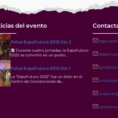
icias del evento
Contact
dgesuperi
Fotos ExpoFuturo 2015 Día 2
Durante cuatro jornadas, la ExpoFuturo
dgeprivad
2025 se convirtió en un punto…
fprofesio
Fotos ExpoFuturo 2015 Día 1
La “ExpoFuturo 2025” fue un éxito en el
unsa.exp
Centro de Convenciones de…
ucasal.ex
upateco.
Facebook
Instagram
YouTube