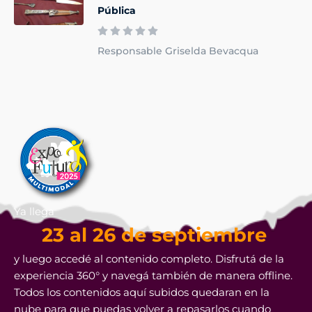
Pública
Responsable Griselda Bevacqua
Ya llega
23 al 26 de septiembre
y luego accedé al contenido completo. Disfrutá de la
experiencia 360° y navegá también de manera offline.
Todos los contenidos aquí subidos quedaran en la
nube para que puedas volver a repasarlos cuando