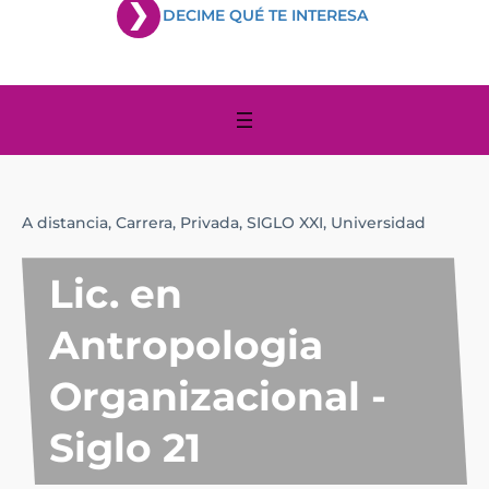
DECIME QUÉ TE INTERESA
A distancia,
Carrera,
Privada,
SIGLO XXI,
Universidad
Lic. en
Antropologia
Organizacional -
Siglo 21