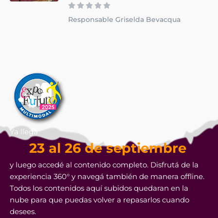
Responsable Griselda Bevacqua
Ya llega
23 al 26 de septiembre
y luego accedé al contenido completo. Disfrutá de la
experiencia 360° y navegá también de manera offline.
Todos los contenidos aquí subidos quedaran en la
nube para que puedas volver a repasarlos cuando
desees.