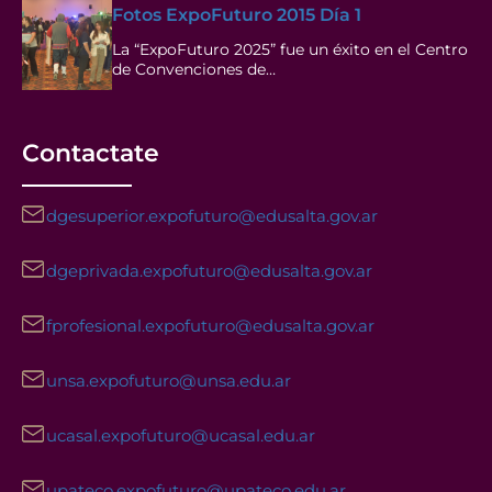
Fotos ExpoFuturo 2015 Día 1
La “ExpoFuturo 2025” fue un éxito en el Centro
de Convenciones de…
Contactate
dgesuperior.expofuturo@edusalta.gov.ar
dgeprivada.expofuturo@edusalta.gov.ar
fprofesional.expofuturo@edusalta.gov.ar
unsa.expofuturo@unsa.edu.ar
ucasal.expofuturo@ucasal.edu.ar
upateco.expofuturo@upateco.edu.ar