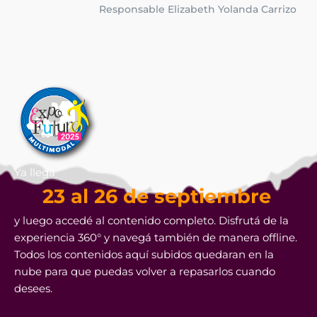
Responsable Elizabeth Yolanda Carrizo
Ya llega
23 al 26 de septiembre
y luego accedé al contenido completo. Disfrutá de la
experiencia 360° y navegá también de manera offline.
Todos los contenidos aquí subidos quedaran en la
nube para que puedas volver a repasarlos cuando
desees.