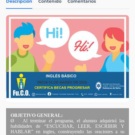
Descripción
Contenido
Comentarios
OBJETIVO GENERAL:
Ø
Al terminar el programa, el alumno adquirirá las
habilidades de “ESCUCHAR, LEER, ESCRIBIR Y
HABLAR” en ingles, construyendo las oraciones a su