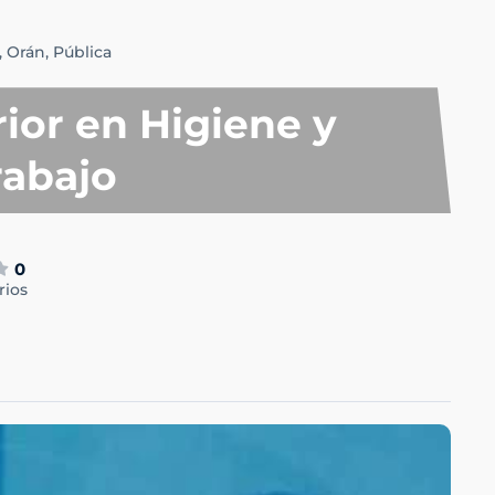
,
Orán,
Pública
ior en Higiene y
rabajo
0
rios